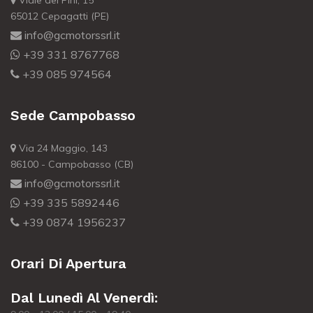
Viale dei Pini, 15
65012 Cepagatti (PE)
info@gcmotorssrl.it
+39 331 8767768
+39 085 974564
Sede Campobasso
Via 24 Maggio, 143
86100 - Campobasso (CB)
info@gcmotorssrl.it
+39 335 5892446
+39 0874 1956237
Orari Di Apertura
Dal Lunedì Al Venerdì: